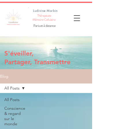
Ludivine Morbin
Thérapeute
Mémoire Cellulaire
Paris et à distance
S'éveiller,
Partager, Transmettre
Blog
All Posts
All Posts
Conscience
& regard
sur le
monde