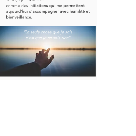
comme des
initiations qui me permettent
aujourd'hui d'accompagner avec humilité et
bienveillance.
"La seule chose que je sais
c'est que je ne sais rien"
La vie est un voyage,
notre seule mission sur Terre est de vivre
l’expérience !
L’alignement
(corps, âme, esprit)
n’est
pas un état d’être permanent
,
et encore moins un but à atteindre.
C’est un cheminement, un voyage.