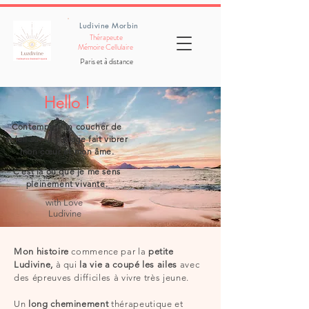
Ludivine Morbin
Thérapeute
Mémoire Cellulaire
Paris et à distance
Hello !
Contempler un coucher de
soleil sur une plage
fait vibrer
mon cœur et mon âme.
C’est là où que je me sens
pleinement vivante.
​with
Love
Ludivine
Mon histoire
commence par la
petite
Ludivine,
à qui
la vie a coupé les ailes
avec
des épreuves difficiles à vivre très jeune.
Un
long cheminement
thérapeutique et