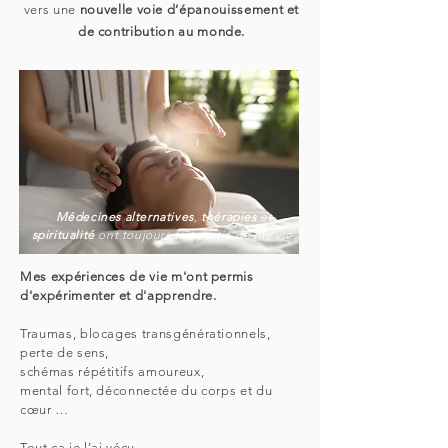
vers une
nouvelle voie d’épanouissement et
de contribution au monde.
Médecines alternatives
,
thérapies
et
spiritualité
ont toujours fait partie de ma vie.
Mes expériences de vie m'ont permis
d'expérimenter et d'apprendre.
Traumas, blocages transgénérationnels,
perte de sens,
schémas répétitifs amoureux,
mental fort, déconnectée du corps et du
cœur …
Tout ça je l’ai vécu...