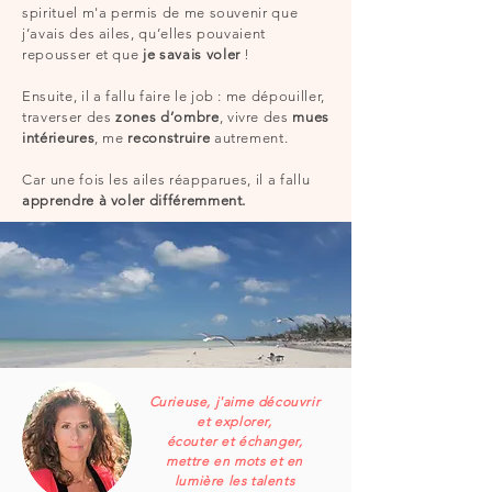
spirituel m'a permis de me souvenir que
j’avais des ailes, qu’elles pouvaient
repousser et que
je savais voler
!
Ensuite, il a fallu faire le job : me dépouiller,
traverser des
zones d’ombre
, vivre des
mues
intérieures
, me
reconstruire
autrement.
Car une fois les ailes réapparues, il a fallu
apprendre à voler différemment.
Curieuse, j'aime découvrir
et explorer,
écouter et échanger,
mettre en mots et en
lumière les talents