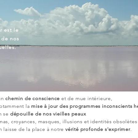
 est le
 de nos
uelles.
un
chemin de conscience
et de mue intérieure,
notamment la
mise à jour des programmes inconscients hé
n se
dépouille de nos vieilles peaux
mas, croyances, masques, illusions et identités obsolètes
n laisse de la place à notre
vérité profonde s'exprimer
.