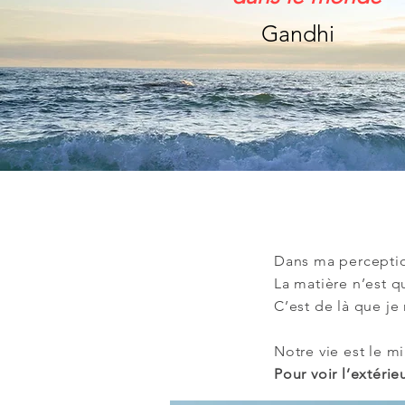
Gandhi
Dans ma percept
La matière n’est q
C’est de là que je 
N
otre vie est le m
Pour voir l’extér