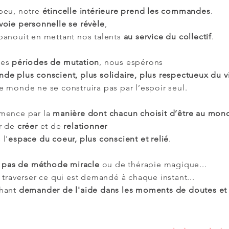
peu, notre
étincelle intérieure prend les commandes
.
voie personnelle se révèle
,
panouit en mettant nos talents
au service du collectif
.
ces
périodes de mutation
, nous espérons
e plus conscient, plus solidaire, plus respectueux du vi
e monde ne se construira pas par l’espoir seul.
mence par la
manière dont chacun choisit d’être au mon
r de
créer
et de
relationner
 l'
espace du coeur, plus conscient et relié
.
pas de méthode miracle
ou de thérapie magique...
à traverser ce qui est demandé à chaque instant...
hant
demander de l'aide
dans les moments de doutes et d