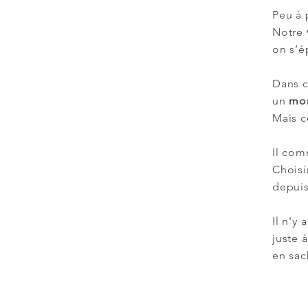
Peu à 
Notre
on s’é
Dans 
un
mond
Mais c
Il com
Choisi
depuis
Il n'y a
juste 
en sac