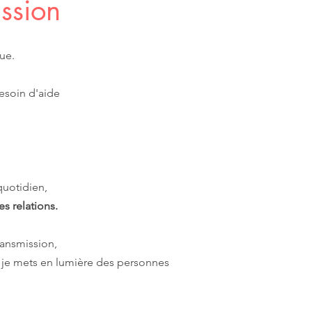
ssion
bue.
esoin d'aide
uotidien,
es relations.
ransmission,
je mets en lumière des personnes