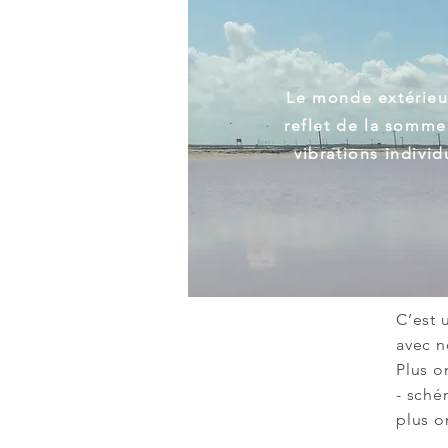
Le monde extérieur
reflet de la somme
vibrations individ
C’est 
avec 
Plus o
- sché
plus o