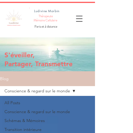
Ludivine Morbin
Thérapeute
Mémoire Cellulaire
Paris et à distance
S'éveiller,
Partager, Transmettre
Blog
Conscience & regard sur le monde
All Posts
Conscience & regard sur le monde
Schémas & Mémoires
Transition intérieure