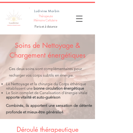
Ludivine Morbin
Thérapeute
Mémoire Cellulaire
Paris et à distance
Soins de Nettoyage &
Chargement énergétiques
Ces deux soins sont complémentaires pour
recharger vos corps subtils en énergie.
Le Nettoyage et la chirurgie du Corps éthérique
rétablissent une
bonne circulation énergétique
Le Soin complet de Canalisation d'énergie vitale
apporte vitalité et auto-guérison
Combinés, ils apportent une sensation de détente
profonde et mieux-être généralisé.​
Déroulé thérapeutique