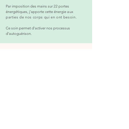
Par imposition des mains sur 22 portes
énergétiques, j'apporte cette énergie
aux
parties de nos corps qui en ont besoin.
Ce soin permet d'activer nos processus
d'autoguérison.
Les Bienfaits de ces soins
​Regain de vitalité & Amélioration état de santé
Réduction du stress et des angoisses
Diminution des douleurs physiques
Apaisement émotionnel
Alignement à Soi
Confiance et estime de soi reboostées