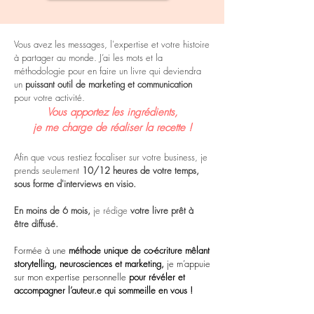
Vous avez les messages, l'expertise et votre histoire
à partager au monde.
J’ai les mots et la
méthodologie pour en faire un livre
qui deviendra
un
puissant outil de marketing et communication
pour votre activité.
Vous a
pportez les ingrédients,
je me charge de réaliser la recette !
Afin que vous restiez focaliser sur votre business, je
prends seulement
10/12 heures de votre temps,
sous forme d'interviews en visio.
En moins de 6 mois,
je rédige
votre livre prêt à
être diffusé.
Formée à une
méthode unique de co-écriture mêlant
sto
rytelling, neurosciences et marketing,
je m’appuie
sur mon expertise personnelle
pour révéler et
accompagner l’auteur.e qui sommeille en vous !