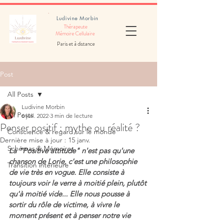
Ludivine Morbin
Thérapeute
Mémoire Cellulaire
Paris et à distance
Post
All Posts
Ludivine Morbin
All Posts
6 juil. 2022
3 min de lecture
Penser positif : mythe ou réalité ?
Conscience & regard sur le monde
Dernière mise à jour :
15 janv.
Schémas & Mémoires
La "Positive attitude" n'est pas qu'une 
chanson de Lorie, c'est une philosophie 
Transition intérieure
de vie très en vogue. Elle consiste à 
toujours voir le verre à moitié plein, plutôt 
qu'à moitié vide... Elle nous pousse à 
sortir du rôle de victime, à vivre le 
moment présent et à penser notre vie 