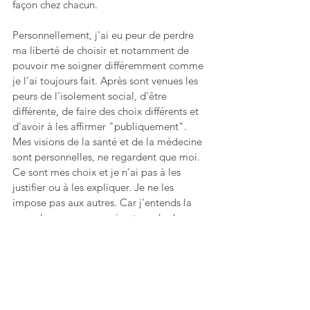
façon chez chacun. 
Personnellement, j'ai eu peur de perdre 
ma liberté de choisir et notamment de 
pouvoir me soigner différemment comme 
je l'ai toujours fait. Après sont venues les 
peurs de l'isolement social, d'être 
différente, de faire des choix différents et 
d'avoir à les affirmer "publiquement". 
Mes visions de la santé et de la médecine 
sont personnelles, ne regardent que moi. 
Ce sont mes choix et je n'ai pas à les 
justifier ou à les expliquer. Je ne les 
impose pas aux autres. Car j'entends la 
peur des personnes qui ont perdu des 
proches du Covid, des guéris qui ne 
veulent plus retomber malade. J'entends 
la peur des commerçants, des entreprises 
qui veulent travailler et retrouver une 
activité normale. J'entends la peur des 
personnes qui ne veulent plus revivre de 