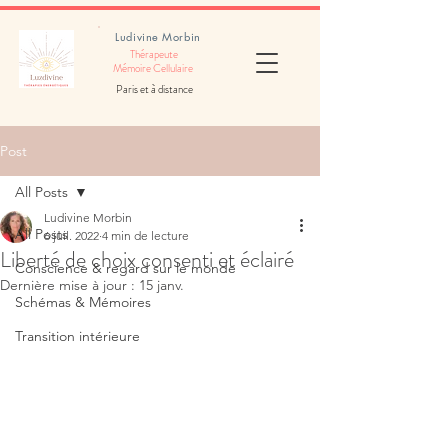
Ludivine Morbin
Thérapeute
Mémoire Cellulaire
Paris et à distance
Post
All Posts
Ludivine Morbin
All Posts
6 juil. 2022
4 min de lecture
Liberté de choix consenti et éclairé
Conscience & regard sur le monde
Dernière mise à jour :
15 janv.
Schémas & Mémoires
Transition intérieure